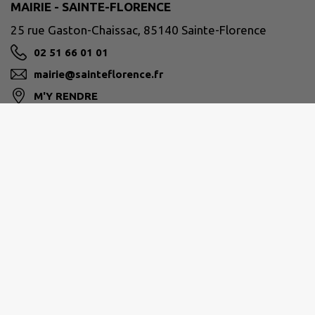
MAIRIE - SAINTE-FLORENCE
25 rue Gaston-Chaissac, 85140 Sainte-Florence
02 51 66 01 01
mairie@sainteflorence.fr
M'Y RENDRE
www.sainteflorence.fr
Horaires d'ouverture :
Lundi : 09h00 à 12h00 - 14h00 à 17h00
Mardi : 09h00 à 12h00
Mercredi : 09h00 à 12h00 - 14h00 à 17h00