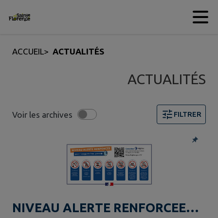
Contenu
Menu
Recherche
Pied de page
ACCUEIL
>
ACTUALITÉS
ACTUALITÉS
Voir les archives
FILTRER
4 actualités trouvées. Filtre sélectionné : TOUT.
NIVEAU ALERTE RENFORCEE