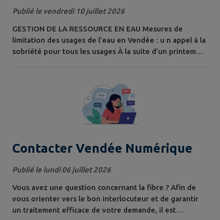
pour l'usage de l'eau potable
Publié le vendredi 10 juillet 2026
GESTION DE LA RESSOURCE EN EAU Mesures de
limitation des usages de l'eau en Vendée : u n appel à la
sobriété pour tous les usages À la suite d’un printemps
sec, le début d’été reste très sec, ponctué par des
vagues de chaleurs successives. Sur la période du 1 er
avril au 28 juillet 2026, 81 mm de pluie ont été mesurés
à la station de La Roche-sur-Yon, tandis que la normale
Météo France se situe...
Contacter Vendée Numérique
Publié le lundi 06 juillet 2026
Vous avez une question concernant la fibre ? Afin de
vous orienter vers le bon interlocuteur et de garantir
un traitement efficace de votre demande, il est