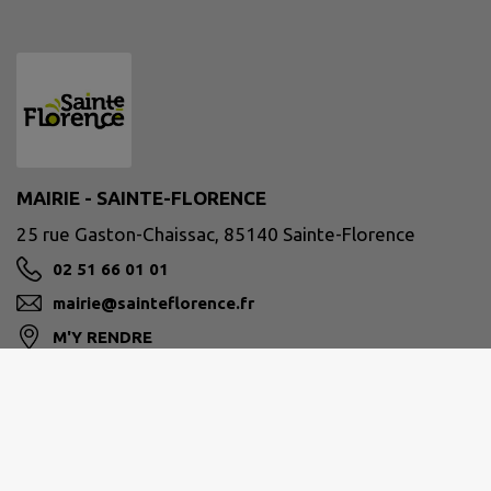
MAIRIE - SAINTE-FLORENCE
25 rue Gaston-Chaissac, 85140 Sainte-Florence
02 51 66 01 01
mairie@sainteflorence.fr
M'Y RENDRE
www.sainteflorence.fr