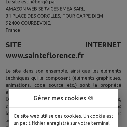
Le site est hébergé par
AMAZON WEB SERVICES EMEA SARL,
31 PLACE DES COROLLES, TOUR CARPE DIEM
92400 COURBEVOIE,
France
SITE INTERNET
www.sainteflorence.fr
Le site dans son ensemble, ainsi que les éléments
techniques qui le composent (éléments graphiques,
animations, code source etc.) sont la propriété
exclusive de la société IntraMuros SAS.
Gérer mes cookies 🍪
De plus, les textes, images, photographies,
documents, ainsi que toutes œuvres intégrées dans
le site sont la propriété de la Mairie ou de tiers ayant
Ce site web utilise des cookies. Un cookie est
autorisé la Mairie à les utiliser.
un petit fichier enregistré sur votre terminal