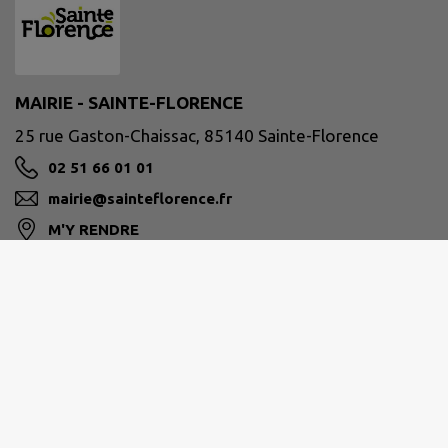
MAIRIE - SAINTE-FLORENCE
25 rue Gaston-Chaissac, 85140 Sainte-Florence
02 51 66 01 01
mairie@sainteflorence.fr
M'Y RENDRE
www.sainteflorence.fr
Horaires d'ouverture :