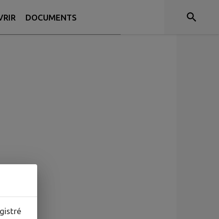
VRIR
DOCUMENTS
ne.
gistré