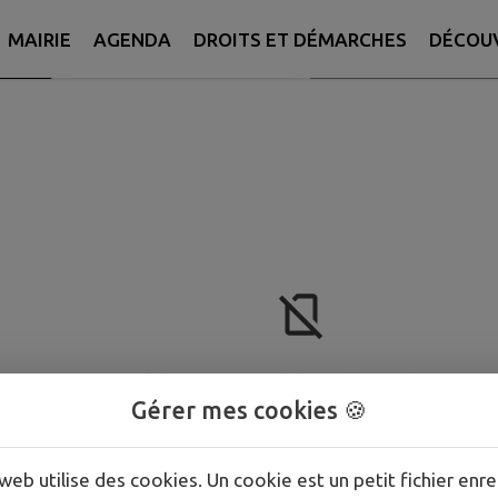
MAIRIE
AGENDA
DROITS ET DÉMARCHES
DÉCOU
Rechercher
E
AUX ALENTOURS
 ACTIF
Aucun élément n'est référencé dans la commu
Gérer mes cookies 🍪
web utilise des cookies. Un cookie est un petit fichier enre