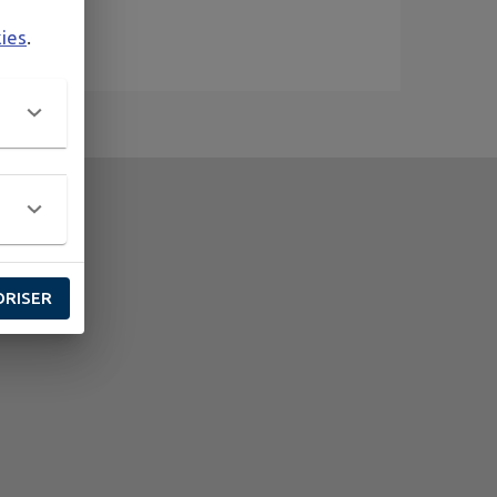
kies
.
ORISER