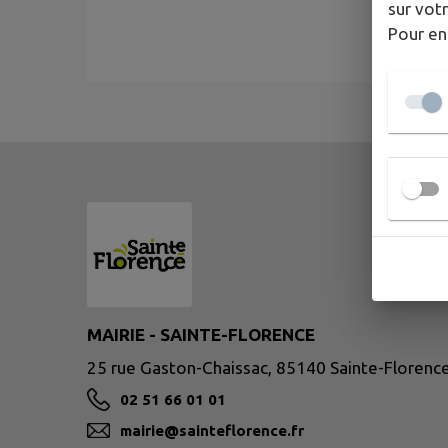
sur votr
Pour en
Aucun professionel 
MAIRIE - SAINTE-FLORENCE
25 rue Gaston-Chaissac, 85140 Sainte-Florenc
02 51 66 01 01
mairie@sainteflorence.fr