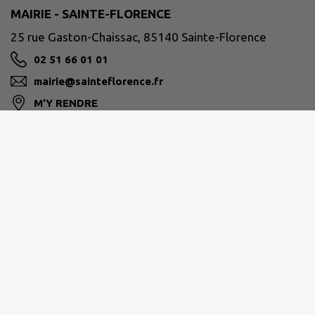
MAIRIE - SAINTE-FLORENCE
25 rue Gaston-Chaissac, 85140 Sainte-Florence
02 51 66 01 01
mairie@sainteflorence.fr
M'Y RENDRE
www.sainteflorence.fr
Horaires d'ouverture :
Lundi : 09h00 à 12h00 - 14h00 à 17h00
Mardi : 09h00 à 12h00
Mercredi : 09h00 à 12h00 - 14h00 à 17h00