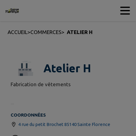
Contenu
Menu
Recherche
Pied de page
ACCUEIL
>
COMMERCES
>
ATELIER H
Atelier H
Fabrication de vêtements
COORDONNÉES
4 rue du petit Brochet 85140 Sainte Florence