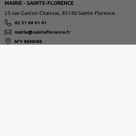
MAIRIE - SAINTE-FLORENCE
25 rue Gaston-Chaissac, 85140 Sainte-Florence
02 51 66 01 01
mairie@sainteflorence.fr
M'Y RENDRE
www.sainteflorence.fr
Horaires d'ouverture :
Lundi : 09h00 à 12h00 - 14h00 à 17h00
Mardi : 09h00 à 12h00
Mercredi : 09h00 à 12h00 - 14h00 à 17h00