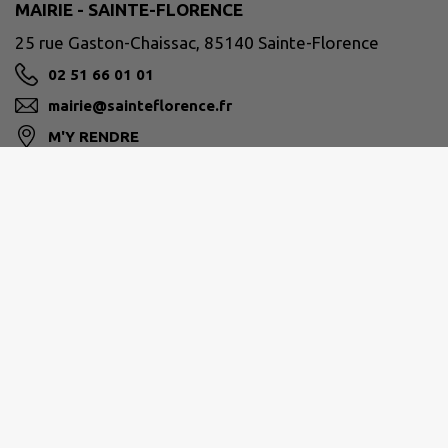
MAIRIE - SAINTE-FLORENCE
25 rue Gaston-Chaissac, 85140 Sainte-Florence
02 51 66 01 01
mairie@sainteflorence.fr
M'Y RENDRE
www.sainteflorence.fr
Horaires d'ouverture :
Lundi : 09h00 à 12h00 - 14h00 à 17h00
Mardi : 09h00 à 12h00
Mercredi : 09h00 à 12h00 - 14h00 à 17h00