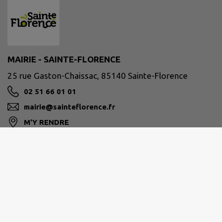
MAIRIE - SAINTE-FLORENCE
25 rue Gaston-Chaissac, 85140 Sainte-Florence
02 51 66 01 01
mairie@sainteflorence.fr
M'Y RENDRE
www.sainteflorence.fr
Horaires d'ouverture :