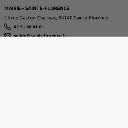
MAIRIE - SAINTE-FLORENCE
25 rue Gaston-Chaissac, 85140 Sainte-Florence
02 51 66 01 01
mairie@sainteflorence.fr
M'Y RENDRE
www.sainteflorence.fr
Horaires d'ouverture :
Lundi : 09h00 à 12h00 - 14h00 à 17h00
Mardi : 09h00 à 12h00
Mercredi : 09h00 à 12h00 - 14h00 à 17h00