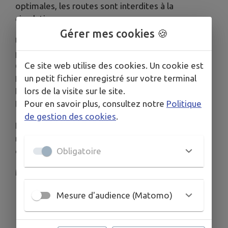
optimales, les routes sont interdites à la
circulation.
Gérer mes cookies 🍪
Une déviation est mise en place en fonction du
plan de circulation suivant : la Folie, les Quatre
Ce site web utilise des cookies. Un cookie est
Chemins de l'Oie (Sainte Florence), le Coût, la
un petit fichier enregistré sur votre terminal
Brossière (Vendrennes), la Glacière (Saint Fulgent),
lors de la visite sur le site.
le Coudray, le Guérinet (Saint André Goule d'Oie),
Pour en savoir plus, consultez notre
Politique
la Gandouinière, Bellevue (Chauché).
de gestion des cookies
.
L'emprunt des chemins agricoles est de la
responsabilité de chacun. Il est nécessaire
d'adapter sa conduite à l'état de la voirie.
Obligatoire
Merci pour votre compréhension.
Mesure d'audience (Matomo)
Télécharger la pièce jointe